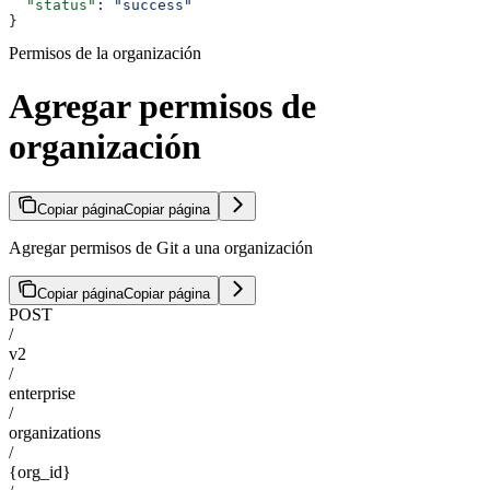
  "status"
: 
"success"
}
Permisos de la organización
Agregar permisos de
organización
Copiar página
Copiar página
Agregar permisos de Git a una organización
Copiar página
Copiar página
POST
/
v2
/
enterprise
/
organizations
/
{org_id}