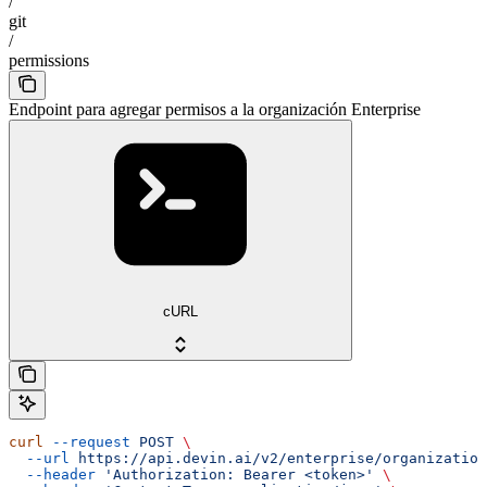
/
git
/
permissions
Endpoint para agregar permisos a la organización Enterprise
cURL
curl
 --request
 POST
 \
  --url
 https://api.devin.ai/v2/enterprise/organization
  --header
 'Authorization: Bearer <token>'
 \