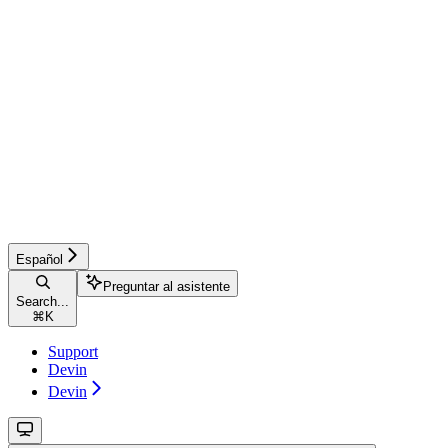
Español
Preguntar al asistente
Search...
⌘
K
Support
Devin
Devin