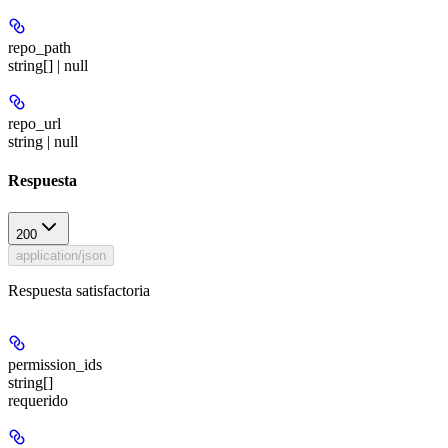
repo_path
string[] | null
repo_url
string | null
Respuesta
200
application/json
Respuesta satisfactoria
permission_ids
string[]
requerido