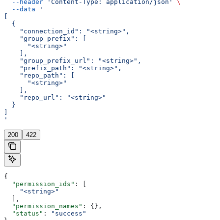
  --header
 'Content-Type: application/json'
 \
  --data
 '
[
  {
    "connection_id": "<string>",
    "group_prefix": [
      "<string>"
    ],
    "group_prefix_url": "<string>",
    "prefix_path": "<string>",
    "repo_path": [
      "<string>"
    ],
    "repo_url": "<string>"
  }
]
'
200
422
{
  "permission_ids"
: [
    "<string>"
  ],
  "permission_names"
: {},
  "status"
: 
"success"