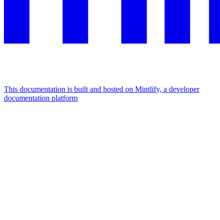
This documentation is built and hosted on Mintlify, a developer
documentation platform
Assistant
Responses
are
generated
using
AI
and
may
contain