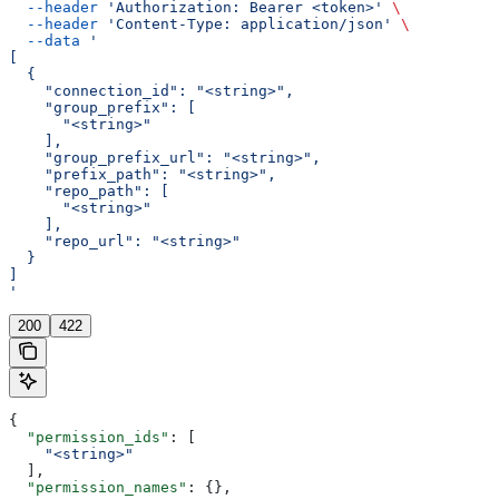
  --header
 'Authorization: Bearer <token>'
 \
  --header
 'Content-Type: application/json'
 \
  --data
 '
[
  {
    "connection_id": "<string>",
    "group_prefix": [
      "<string>"
    ],
    "group_prefix_url": "<string>",
    "prefix_path": "<string>",
    "repo_path": [
      "<string>"
    ],
    "repo_url": "<string>"
  }
]
'
200
422
{
  "permission_ids"
: [
    "<string>"
  ],
  "permission_names"
: {},