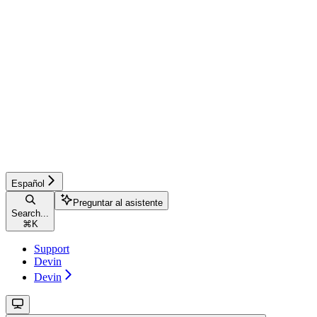
Español
Preguntar al asistente
Search...
⌘
K
Support
Devin
Devin