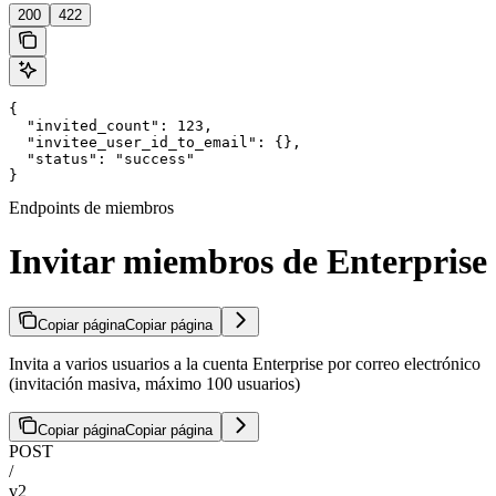
200
422
{

  "invited_count": 123,

  "invitee_user_id_to_email": {},

  "status": "success"

}
Endpoints de miembros
Invitar miembros de Enterprise
Copiar página
Copiar página
Invita a varios usuarios a la cuenta Enterprise por correo electrónico
(invitación masiva, máximo 100 usuarios)
Copiar página
Copiar página
POST
/
v2