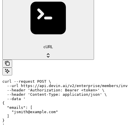
cURL
curl --request POST \

  --url https://api.devin.ai/v2/enterprise/members/invi
  --header 'Authorization: Bearer <token>' \

  --header 'Content-Type: application/json' \

  --data '

{

  "emails": [

    "jsmith@example.com"

  ]

}

'