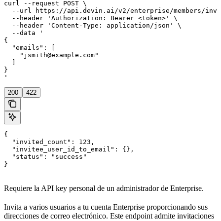
curl --request POST \

  --url https://api.devin.ai/v2/enterprise/members/invi
  --header 'Authorization: Bearer <token>' \

  --header 'Content-Type: application/json' \

  --data '

{

  "emails": [

    "jsmith@example.com"

  ]

}

'
200
422
{

  "invited_count": 123,

  "invitee_user_id_to_email": {},

  "status": "success"

}
Requiere la API key personal de un administrador de Enterprise.
Invita a varios usuarios a tu cuenta Enterprise proporcionando sus
direcciones de correo electrónico. Este endpoint admite invitaciones