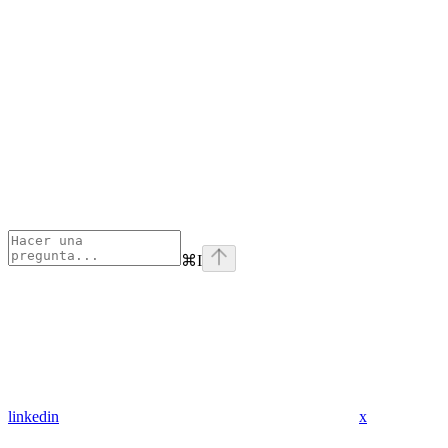
⌘
I
linkedin
x