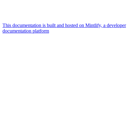
This documentation is built and hosted on Mintlify, a developer
documentation platform
Assistant
Responses
are
generated
using
AI
and
may
contain
mistakes.