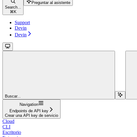
Preguntar al asistente
Search...
⌘
K
Support
Devin
Devin
Buscar...
Navigation
Endpoints de API key
Crear una API key de servicio
Cloud
CLI
Escritorio