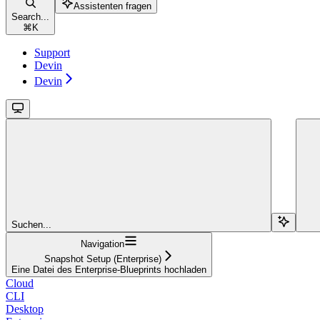
Assistenten fragen
Search...
⌘
K
Support
Devin
Devin
Suchen...
Navigation
Snapshot Setup (Enterprise)
Eine Datei des Enterprise-Blueprints hochladen
Cloud
CLI
Desktop