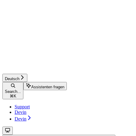
Deutsch
Assistenten fragen
Search...
⌘
K
Support
Devin
Devin