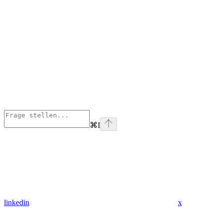
⌘
I
linkedin
x