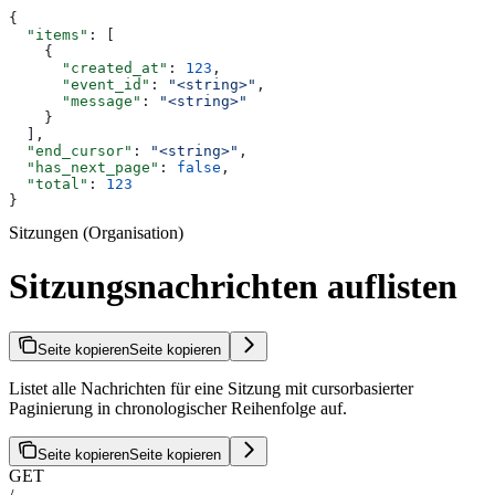
{
  "items"
: [
    {
      "created_at"
: 
123
,
      "event_id"
: 
"<string>"
,
      "message"
: 
"<string>"
    }
  ],
  "end_cursor"
: 
"<string>"
,
  "has_next_page"
: 
false
,
  "total"
: 
123
}
Sitzungen (Organisation)
Sitzungsnachrichten auflisten
Seite kopieren
Seite kopieren
Listet alle Nachrichten für eine Sitzung mit cursorbasierter
Paginierung in chronologischer Reihenfolge auf.
Seite kopieren
Seite kopieren
GET