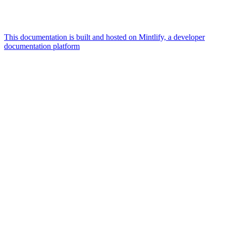
This documentation is built and hosted on Mintlify, a developer
documentation platform
Assistant
Responses
are
generated
using
AI
and
may
contain
mistakes.