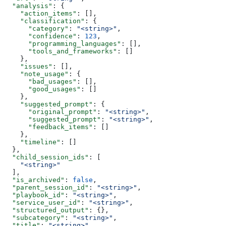
  "analysis"
: {
    "action_items"
: [],
    "classification"
: {
      "category"
: 
"<string>"
,
      "confidence"
: 
123
,
      "programming_languages"
: [],
      "tools_and_frameworks"
: []
    },
    "issues"
: [],
    "note_usage"
: {
      "bad_usages"
: [],
      "good_usages"
: []
    },
    "suggested_prompt"
: {
      "original_prompt"
: 
"<string>"
,
      "suggested_prompt"
: 
"<string>"
,
      "feedback_items"
: []
    },
    "timeline"
: []
  },
  "child_session_ids"
: [
    "<string>"
  ],
  "is_archived"
: 
false
,
  "parent_session_id"
: 
"<string>"
,
  "playbook_id"
: 
"<string>"
,
  "service_user_id"
: 
"<string>"
,
  "structured_output"
: {},
  "subcategory"
: 
"<string>"
,
  "title"
: 
"<string>"
,