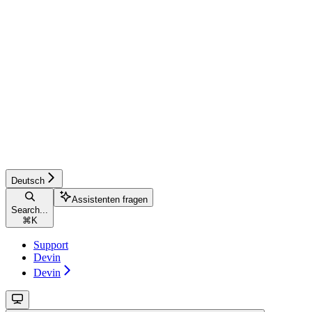
Deutsch
Assistenten fragen
Search...
⌘
K
Support
Devin
Devin