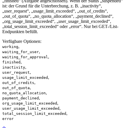
„finished“ (Aufgabe abgeschlossen). Wenn der Status „suspended“
ist: der Grund für die Unterbrechung, z. B. „inactivity“,
„user_request“, „usage_limit_exceeded“, „out_of_credits“,
„out_of_quota“, „no_quota_allocation“, „payment_declined“,
„org_usage_limit_exceeded“, „user_usage_limit_exceeded“,
„total_session_limit_exceeded“ oder „error“. Nur bei GET-/List-
Endpunkten befüllt.
Verfügbare Optionen
:
,
working
,
waiting_for_user
,
waiting_for_approval
,
finished
,
inactivity
,
user_request
,
usage_limit_exceeded
,
out_of_credits
,
out_of_quota
,
no_quota_allocation
,
payment_declined
,
org_usage_limit_exceeded
,
user_usage_limit_exceeded
,
total_session_limit_exceeded
error