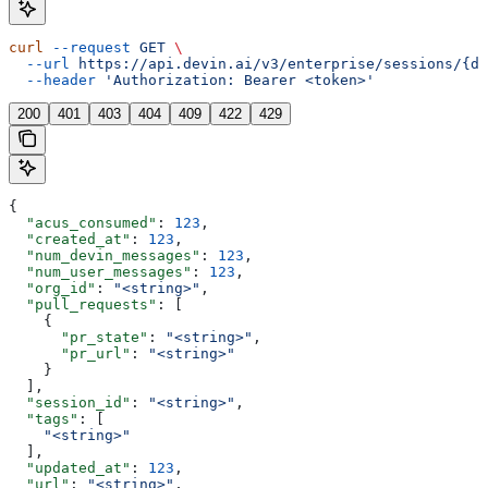
curl
 --request
 GET
 \
  --url
 https://api.devin.ai/v3/enterprise/sessions/{de
  --header
 'Authorization: Bearer <token>'
200
401
403
404
409
422
429
{
  "acus_consumed"
: 
123
,
  "created_at"
: 
123
,
  "num_devin_messages"
: 
123
,
  "num_user_messages"
: 
123
,
  "org_id"
: 
"<string>"
,
  "pull_requests"
: [
    {
      "pr_state"
: 
"<string>"
,
      "pr_url"
: 
"<string>"
    }
  ],
  "session_id"
: 
"<string>"
,
  "tags"
: [
    "<string>"
  ],
  "updated_at"
: 
123
,
  "url"
: 
"<string>"
,