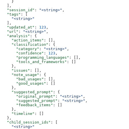
    }
  ],
  "session_id"
: 
"<string>"
,
  "tags"
: [
    "<string>"
  ],
  "updated_at"
: 
123
,
  "url"
: 
"<string>"
,
  "analysis"
: {
    "action_items"
: [],
    "classification"
: {
      "category"
: 
"<string>"
,
      "confidence"
: 
123
,
      "programming_languages"
: [],
      "tools_and_frameworks"
: []
    },
    "issues"
: [],
    "note_usage"
: {
      "bad_usages"
: [],
      "good_usages"
: []
    },
    "suggested_prompt"
: {
      "original_prompt"
: 
"<string>"
,
      "suggested_prompt"
: 
"<string>"
,
      "feedback_items"
: []
    },
    "timeline"
: []
  },
  "child_session_ids"
: [
    "<string>"