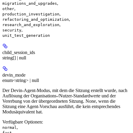
,
migrations_and_upgrades
,
other
,
production_investigation
,
refactoring_and_optimization
,
research_and_exploration
,
security
unit_test_generation
child_session_ids
string[] | null
devin_mode
enum<string> | null
Der Devin-Agent-Modus, mit dem die Sitzung erstellt wurde, nach
Auflösung der Organisations-/Nutzer-Standardwerte und der
Vererbung von der übergeordneten Sitzung. None, wenn die
Sitzung eine Agent-Vorschau ausführt, die kein entsprechendes
Modusäquivalent hat.
Verfügbare Optionen
:
,
normal
,
fast