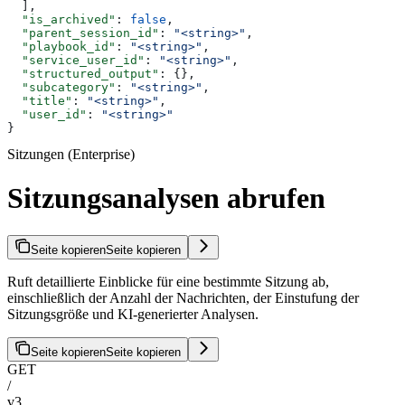
  ],
  "is_archived"
: 
false
,
  "parent_session_id"
: 
"<string>"
,
  "playbook_id"
: 
"<string>"
,
  "service_user_id"
: 
"<string>"
,
  "structured_output"
: {},
  "subcategory"
: 
"<string>"
,
  "title"
: 
"<string>"
,
  "user_id"
: 
"<string>"
}
Sitzungen (Enterprise)
Sitzungsanalysen abrufen
Seite kopieren
Seite kopieren
Ruft detaillierte Einblicke für eine bestimmte Sitzung ab,
einschließlich der Anzahl der Nachrichten, der Einstufung der
Sitzungsgröße und KI-generierter Analysen.
Seite kopieren
Seite kopieren
GET
/
v3