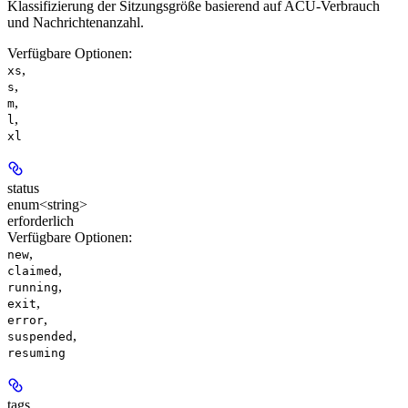
Klassifizierung der Sitzungsgröße basierend auf ACU-Verbrauch
und Nachrichtenanzahl.
Verfügbare Optionen
:
,
xs
,
s
,
m
,
l
xl
status
enum<string>
erforderlich
Verfügbare Optionen
:
,
new
,
claimed
,
running
,
exit
,
error
,
suspended
resuming
tags