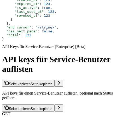
      "expires_at"
: 
123
,
      "is_active"
: 
true
,
      "last_used_at"
: 
123
,
      "revoked_at"
: 
123
    }
  ],
  "end_cursor"
: 
"<string>"
,
  "has_next_page"
: 
false
,
  "total"
: 
123
}
API Keys für Service-Benutzer (Enterprise) [Beta]
API keys für Service-Benutzer
auflisten
Seite kopieren
Seite kopieren
API keys für einen Service-Benutzer auflisten, optional nach Status
gefiltert.
Seite kopieren
Seite kopieren
GET