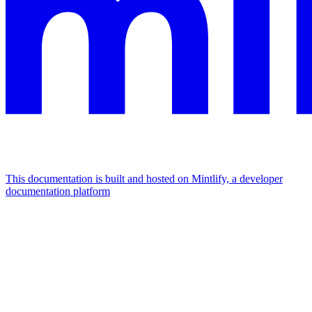
This documentation is built and hosted on Mintlify, a developer
documentation platform
Assistant
Responses
are
generated
using