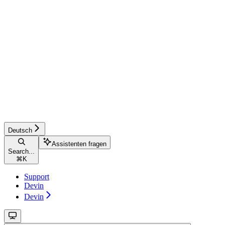
Deutsch
Assistenten fragen
Search...
⌘
K
Support
Devin
Devin