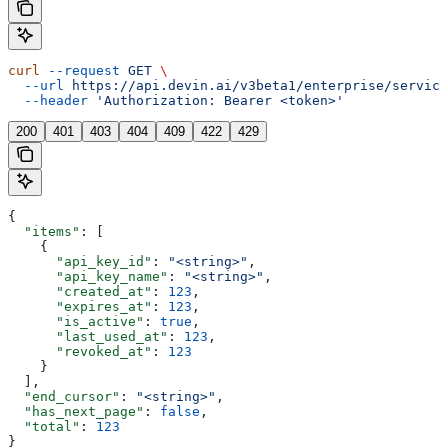
curl
 --request
 GET
 \
  --url
 https://api.devin.ai/v3beta1/enterprise/service
  --header
 'Authorization: Bearer <token>'
200
401
403
404
409
422
429
{
  "items"
: [
    {
      "api_key_id"
: 
"<string>"
,
      "api_key_name"
: 
"<string>"
,
      "created_at"
: 
123
,
      "expires_at"
: 
123
,
      "is_active"
: 
true
,
      "last_used_at"
: 
123
,
      "revoked_at"
: 
123
    }
  ],
  "end_cursor"
: 
"<string>"
,
  "has_next_page"
: 
false
,
  "total"
: 
123
}