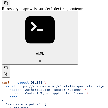
Repositorys stapelweise aus der Indexierung entfernen
cURL
curl
 --request
 DELETE
 \
  --url
 https://api.devin.ai/v3beta1/organizations/{org
  --header
 'Authorization: Bearer <token>'
 \
  --header
 'Content-Type: application/json'
 \
  --data
 '
{
  "repository_paths": [
    "<string>"