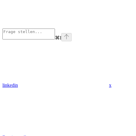
⌘
I
linkedin
x