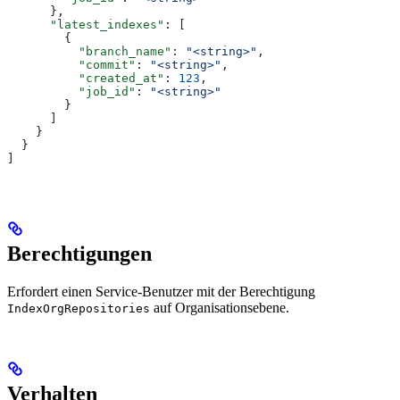
      },
      "latest_indexes"
: [
        {
          "branch_name"
: 
"<string>"
,
          "commit"
: 
"<string>"
,
          "created_at"
: 
123
,
          "job_id"
: 
"<string>"
        }
      ]
    }
  }
]
Berechtigungen
Erfordert einen Service-Benutzer mit der Berechtigung
auf Organisationsebene.
IndexOrgRepositories
Verhalten