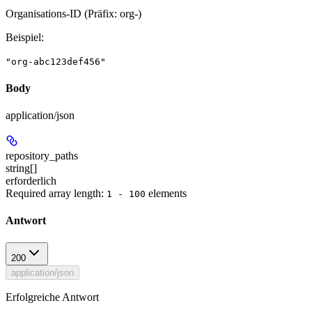
Organisations-ID (Präfix: org-)
Beispiel
:
"org-abc123def456"
Body
application/json
repository_paths
string[]
erforderlich
Required array length:
element
s
1 - 100
Antwort
200
application/json
Erfolgreiche Antwort