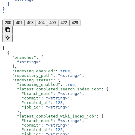
  ]
}
'
200
401
403
404
409
422
429
[
  {
    "branches"
: [
      "<string>"
    ],
    "indexing_enabled"
: 
true
,
    "repository_path"
: 
"<string>"
,
    "indexing_status"
: {
      "indexing_enabled"
: 
true
,
      "latest_completed_search_index_job"
: {
        "branch_name"
: 
"<string>"
,
        "commit"
: 
"<string>"
,
        "created_at"
: 
123
,
        "job_id"
: 
"<string>"
      },
      "latest_completed_wiki_index_job"
: {
        "branch_name"
: 
"<string>"
,
        "commit"
: 
"<string>"
,
        "created_at"
: 
123
,
        "job_id"
: 
"<string>"