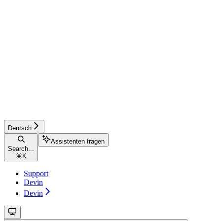
Deutsch
Assistenten fragen
Search...
⌘
K
Support
Devin
Devin