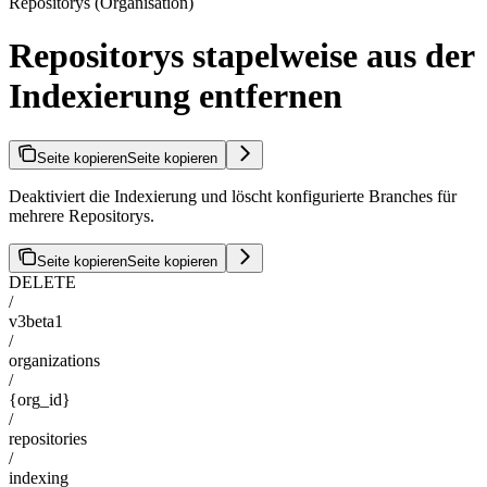
Repositorys (Organisation)
Repositorys stapelweise aus der
Indexierung entfernen
Seite kopieren
Seite kopieren
Deaktiviert die Indexierung und löscht konfigurierte Branches für
mehrere Repositorys.
Seite kopieren
Seite kopieren
DELETE
/
v3beta1
/
organizations
/
{org_id}
/
repositories
/
indexing