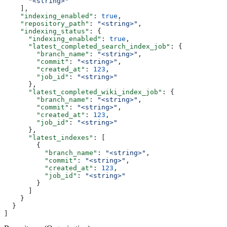
      "<string>"
    ],
    "indexing_enabled"
: 
true
,
    "repository_path"
: 
"<string>"
,
    "indexing_status"
: {
      "indexing_enabled"
: 
true
,
      "latest_completed_search_index_job"
: {
        "branch_name"
: 
"<string>"
,
        "commit"
: 
"<string>"
,
        "created_at"
: 
123
,
        "job_id"
: 
"<string>"
      },
      "latest_completed_wiki_index_job"
: {
        "branch_name"
: 
"<string>"
,
        "commit"
: 
"<string>"
,
        "created_at"
: 
123
,
        "job_id"
: 
"<string>"
      },
      "latest_indexes"
: [
        {
          "branch_name"
: 
"<string>"
,
          "commit"
: 
"<string>"
,
          "created_at"
: 
123
,
          "job_id"
: 
"<string>"
        }
      ]
    }
  }
]