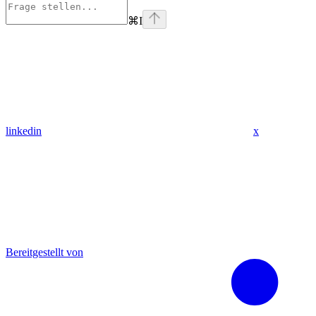
⌘
I
linkedin
x
Bereitgestellt von