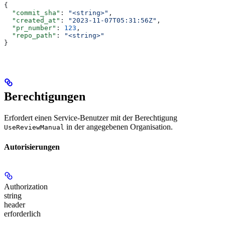
{
  "commit_sha"
: 
"<string>"
,
  "created_at"
: 
"2023-11-07T05:31:56Z"
,
  "pr_number"
: 
123
,
  "repo_path"
: 
"<string>"
}
Berechtigungen
Erfordert einen Service-Benutzer mit der Berechtigung
in der angegebenen Organisation.
UseReviewManual
Autorisierungen
Authorization
string
header
erforderlich