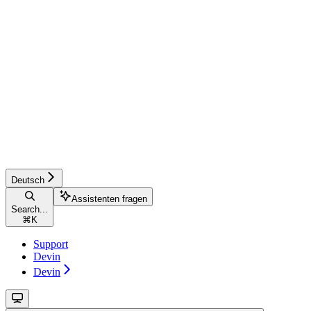
Deutsch
Assistenten fragen
Search...
⌘
K
Support
Devin
Devin