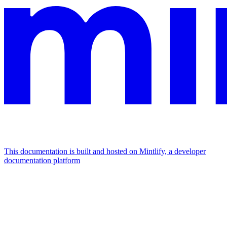
This documentation is built and hosted on Mintlify, a developer
documentation platform
Assistant
Responses
are