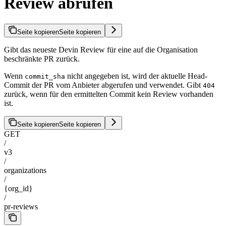
Review abrufen
Seite kopieren
Seite kopieren
Gibt das neueste Devin Review für eine auf die Organisation
beschränkte PR zurück.
Wenn
nicht angegeben ist, wird der aktuelle Head-
commit_sha
Commit der PR vom Anbieter abgerufen und verwendet. Gibt
404
zurück, wenn für den ermittelten Commit kein Review vorhanden
ist.
Seite kopieren
Seite kopieren
GET
/
v3
/
organizations
/
{org_id}
/
pr-reviews