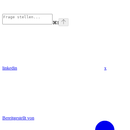
⌘
I
linkedin
x
Bereitgestellt von