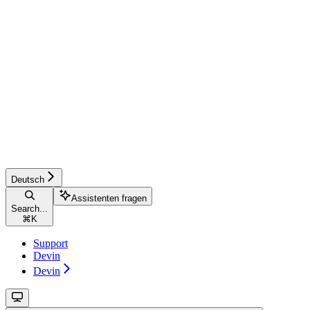
Deutsch
Assistenten fragen
Search...
⌘
K
Support
Devin
Devin