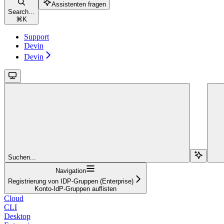
Assistenten fragen
Search...
⌘
K
Support
Devin
Devin
Suchen...
Navigation
Registrierung von IDP-Gruppen (Enterprise)
Konto-IdP-Gruppen auflisten
Cloud
CLI
Desktop