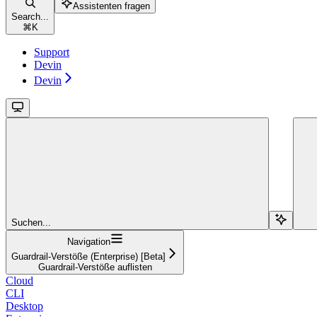
Assistenten fragen
Search...
⌘
K
Support
Devin
Devin
Suchen...
Navigation
Guardrail-Verstöße (Enterprise) [Beta]
Guardrail-Verstöße auflisten
Cloud
CLI
Desktop