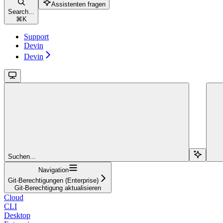
Assistenten fragen
Search...
⌘
K
Support
Devin
Devin
Suchen...
Navigation
Git-Berechtigungen (Enterprise)
Git-Berechtigung aktualisieren
Cloud
CLI
Desktop