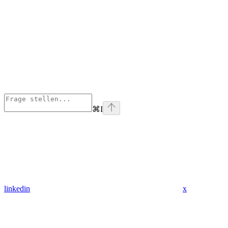
⌘
I
linkedin
x