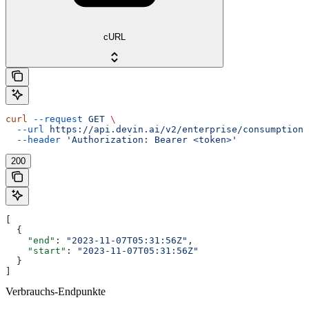
cURL
curl
 --request
 GET
 \
  --url
 https://api.devin.ai/v2/enterprise/consumption/
  --header
 'Authorization: Bearer <token>'
200
[
  {
    "end"
: 
"2023-11-07T05:31:56Z"
,
    "start"
: 
"2023-11-07T05:31:56Z"
  }
]
Verbrauchs-Endpunkte