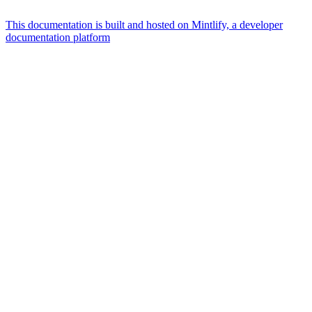
This documentation is built and hosted on Mintlify, a developer
documentation platform
Assistant
Responses
are
generated
using
AI
and
may
contain
mistakes.