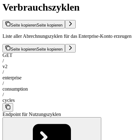
Verbrauchszyklen
Seite kopieren
Seite kopieren
Liste aller Abrechnungszyklen für das Enterprise-Konto erzeugen
Seite kopieren
Seite kopieren
GET
/
v2
/
enterprise
/
consumption
/
cycles
Endpoint für Nutzungszyklen