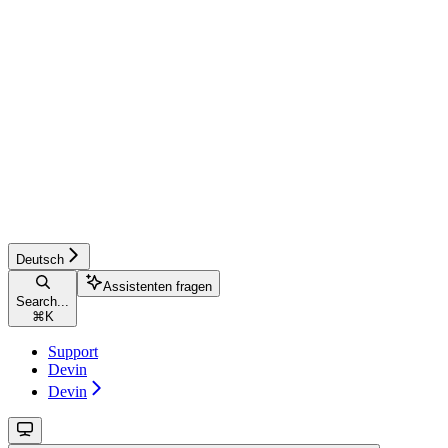
Deutsch
Assistenten fragen
Search...
⌘
K
Support
Devin
Devin