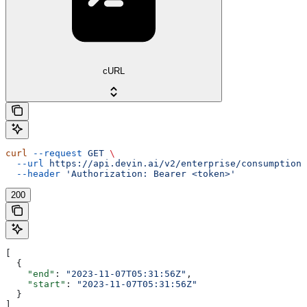
cURL
curl
 --request
 GET
 \
  --url
 https://api.devin.ai/v2/enterprise/consumption/
  --header
 'Authorization: Bearer <token>'
200
[
  {
    "end"
: 
"2023-11-07T05:31:56Z"
,
    "start"
: 
"2023-11-07T05:31:56Z"
  }
]