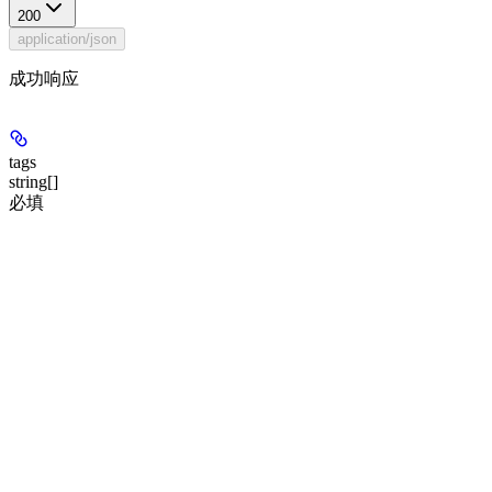
200
application/json
成功响应
tags
string[]
必填