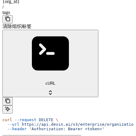
{org_id}
/
tags
清除组织标签
cURL
curl
 --request
 DELETE
 \
  --url
 https://api.devin.ai/v3/enterprise/organization
  --header
 'Authorization: Bearer <token>'