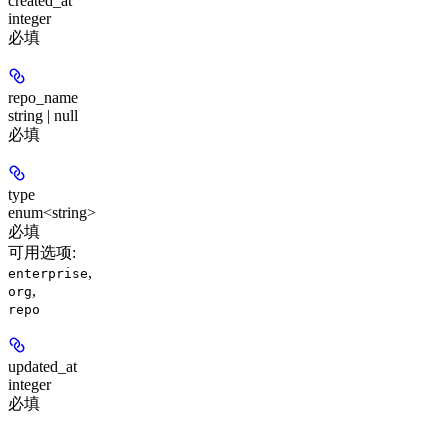
created_at
integer
必填
repo_name
string | null
必填
type
enum<string>
必填
可用选项
:
,
enterprise
,
org
repo
updated_at
integer
必填