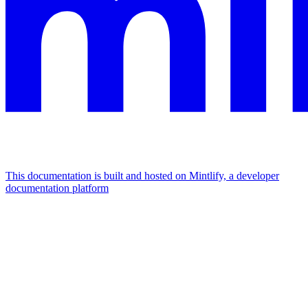
This documentation is built and hosted on Mintlify, a developer
documentation platform
Assistant
Responses
are
generated
using