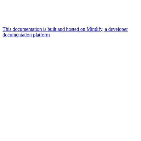
This documentation is built and hosted on Mintlify, a developer
documentation platform
Assistant
Responses
are
generated
using
AI
and
may
contain
mistakes.