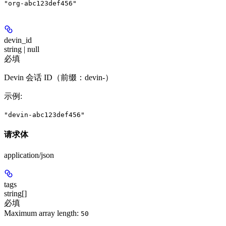
"org-abc123def456"
devin_id
string | null
必填
Devin 会话 ID（前缀：devin-）
示例
:
"devin-abc123def456"
请求体
application/json
tags
string[]
必填
Maximum array length:
50