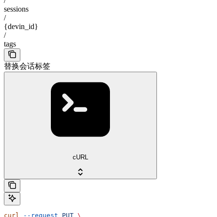
/
sessions
/
{devin_id}
/
tags
替换会话标签
cURL
curl
 --request
 PUT
 \