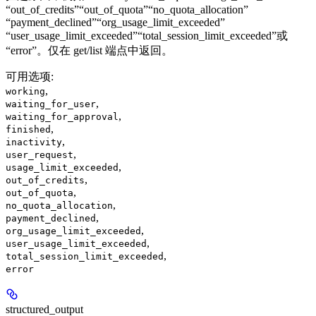
“out_of_credits”“out_of_quota”“no_quota_allocation”
“payment_declined”“org_usage_limit_exceeded”
“user_usage_limit_exceeded”“total_session_limit_exceeded”或
“error”。仅在 get/list 端点中返回。
可用选项
:
,
working
,
waiting_for_user
,
waiting_for_approval
,
finished
,
inactivity
,
user_request
,
usage_limit_exceeded
,
out_of_credits
,
out_of_quota
,
no_quota_allocation
,
payment_declined
,
org_usage_limit_exceeded
,
user_usage_limit_exceeded
,
total_session_limit_exceeded
error
structured_output