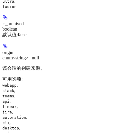
,
ultra
fusion
is_archived
boolean
默认值:
false
origin
enum<string> | null
该会话的创建来源。
可用选项
:
,
webapp
,
slack
,
teams
,
api
,
linear
,
jira
,
automation
,
cli
,
desktop