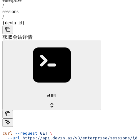
enterprise
/
sessions
/
{devin_id}
获取会话详情
cURL
curl
 --request
 GET
 \
  --url
 https://api.devin.ai/v3/enterprise/sessions/{de