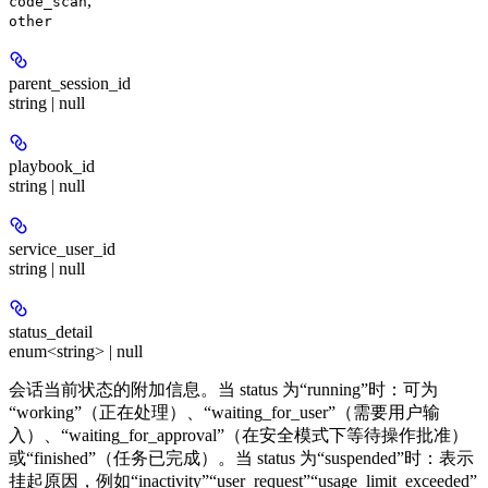
,
code_scan
other
parent_session_id
string | null
playbook_id
string | null
service_user_id
string | null
status_detail
enum<string> | null
会话当前状态的附加信息。当 status 为“running”时：可为
“working”（正在处理）、“waiting_for_user”（需要用户输
入）、“waiting_for_approval”（在安全模式下等待操作批准）
或“finished”（任务已完成）。当 status 为“suspended”时：表示
挂起原因，例如“inactivity”“user_request”“usage_limit_exceeded”