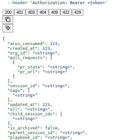
  --header
 'Authorization: Bearer <token>'
200
401
403
404
409
422
429
{
  "acus_consumed"
: 
123
,
  "created_at"
: 
123
,
  "org_id"
: 
"<string>"
,
  "pull_requests"
: [
    {
      "pr_state"
: 
"<string>"
,
      "pr_url"
: 
"<string>"
    }
  ],
  "session_id"
: 
"<string>"
,
  "tags"
: [
    "<string>"
  ],
  "updated_at"
: 
123
,
  "url"
: 
"<string>"
,
  "child_session_ids"
: [
    "<string>"
  ],
  "is_archived"
: 
false
,
  "parent_session_id"
: 
"<string>"
,
  "playbook_id"
: 
"<string>"
,