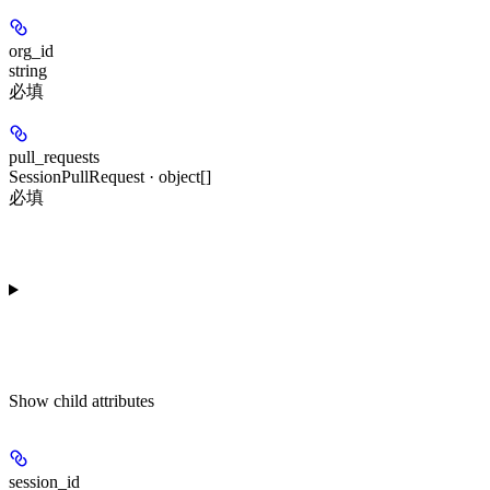
org_id
string
必填
pull_requests
SessionPullRequest · object[]
必填
Show
child attributes
session_id