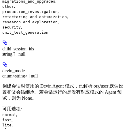
,
migrations_and_upgrades
,
other
,
production_investigation
,
refactoring_and_optimization
,
research_and_exploration
,
security
unit_test_generation
child_session_ids
string[] | null
devin_mode
enum<string> | null
创建会话时使用的 Devin Agent 模式，已解析 org/user 默认设
置和父会话继承。若会话运行的是没有对应模式的 Agent 预
览，则为 None。
可用选项
:
,
normal
,
fast
,
lite