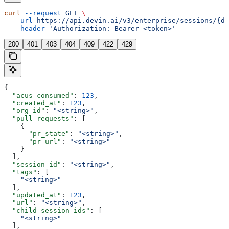
curl
 --request
 GET
 \
  --url
 https://api.devin.ai/v3/enterprise/sessions/{de
  --header
 'Authorization: Bearer <token>'
200
401
403
404
409
422
429
{
  "acus_consumed"
: 
123
,
  "created_at"
: 
123
,
  "org_id"
: 
"<string>"
,
  "pull_requests"
: [
    {
      "pr_state"
: 
"<string>"
,
      "pr_url"
: 
"<string>"
    }
  ],
  "session_id"
: 
"<string>"
,
  "tags"
: [
    "<string>"
  ],
  "updated_at"
: 
123
,
  "url"
: 
"<string>"
,
  "child_session_ids"
: [
    "<string>"
  ],