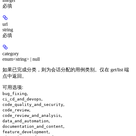
integer
必填
url
string
必填
category
enum<string> | null
如果已完成分类，则为会话分配的用例类别。仅在 get/list 端
点中返回。
可用选项
:
,
bug_fixing
,
ci_cd_and_devops
,
code_quality_and_security
,
code_review
,
code_review_and_analysis
,
data_and_automation
,
documentation_and_content
,
feature_development