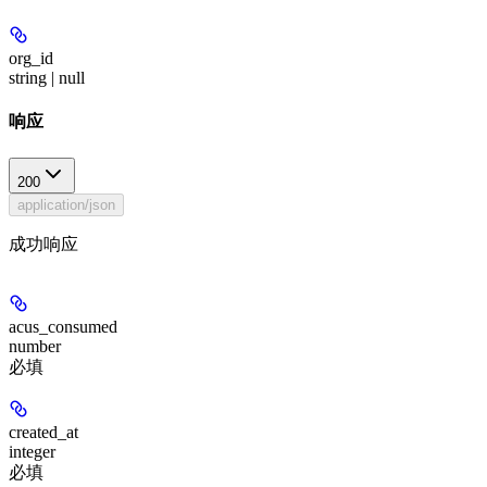
org_id
string | null
响应
200
application/json
成功响应
acus_consumed
number
必填
created_at
integer
必填