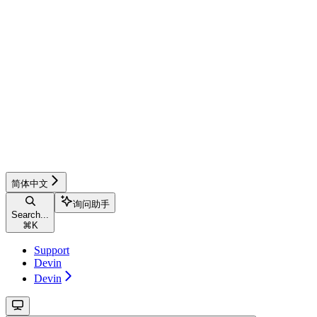
简体中文
询问助手
Search...
⌘
K
Support
Devin
Devin