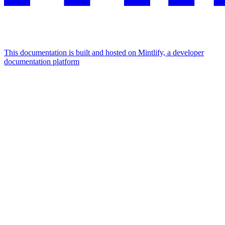
This documentation is built and hosted on Mintlify, a developer
documentation platform
Assistant
Responses
are
generated
using
AI
and
may
contain
mistakes.