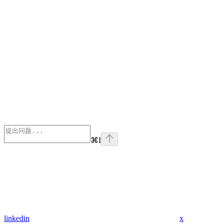
⌘
I
linkedin
x