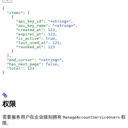
{
  "items"
: [
    {
      "api_key_id"
: 
"<string>"
,
      "api_key_name"
: 
"<string>"
,
      "created_at"
: 
123
,
      "expires_at"
: 
123
,
      "is_active"
: 
true
,
      "last_used_at"
: 
123
,
      "revoked_at"
: 
123
    }
  ],
  "end_cursor"
: 
"<string>"
,
  "has_next_page"
: 
false
,
  "total"
: 
123
}
权限
需要服务用户在企业级别拥有
权
ManageAccountServiceUsers
限。