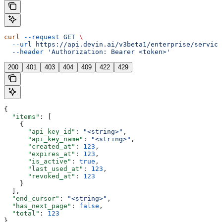
curl
 --request
 GET
 \
  --url
 https://api.devin.ai/v3beta1/enterprise/service
  --header
 'Authorization: Bearer <token>'
200
401
403
404
409
422
429
{
  "items"
: [
    {
      "api_key_id"
: 
"<string>"
,
      "api_key_name"
: 
"<string>"
,
      "created_at"
: 
123
,
      "expires_at"
: 
123
,
      "is_active"
: 
true
,
      "last_used_at"
: 
123
,
      "revoked_at"
: 
123
    }
  ],
  "end_cursor"
: 
"<string>"
,
  "has_next_page"
: 
false
,
  "total"
: 
123
}