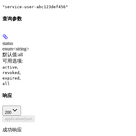
"service-user-abc123def456"
查询参数
status
enum<string>
默认值:
all
可用选项
:
,
active
,
revoked
,
expired
all
响应
200
application/json
成功响应