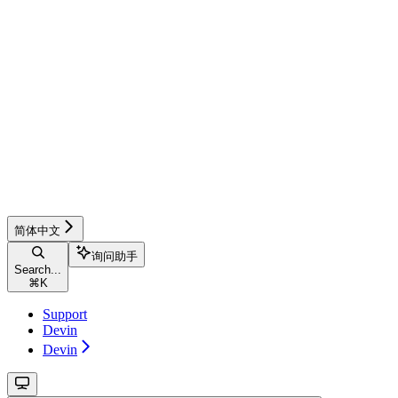
简体中文
询问助手
Search...
⌘
K
Support
Devin
Devin