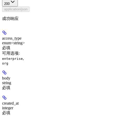
200
application/json
成功响应
access_type
enum<string>
必填
可用选项
:
,
enterprise
org
body
string
必填
created_at
integer
必填