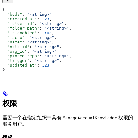
{
  "body"
: 
"<string>"
,
  "created_at"
: 
123
,
  "folder_id"
: 
"<string>"
,
  "folder_path"
: 
"<string>"
,
  "is_enabled"
: 
true
,
  "macro"
: 
"<string>"
,
  "name"
: 
"<string>"
,
  "note_id"
: 
"<string>"
,
  "org_id"
: 
"<string>"
,
  "pinned_repo"
: 
"<string>"
,
  "trigger"
: 
"<string>"
,
  "updated_at"
: 
123
}
权限
需要一个在指定组织中具有
权限的
ManageAccountKnowledge
服务用户。
授权