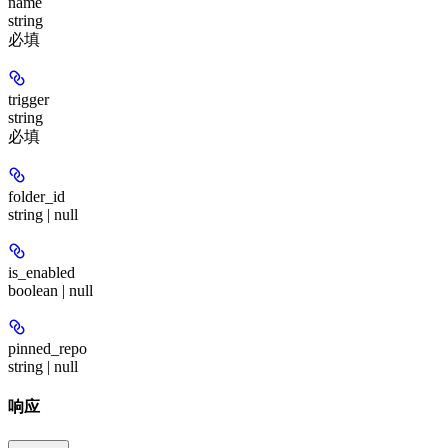
name
string
必填
trigger
string
必填
folder_id
string | null
is_enabled
boolean | null
pinned_repo
string | null
响应