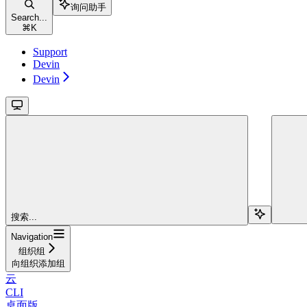
询问助手
Search...
⌘
K
Support
Devin
Devin
搜索...
Navigation
组织组
向组织添加组
云
CLI
桌面版