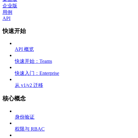
企业版
用例
API
快速开始
API 概览
快速开始：Teams
快速入门：Enterprise
从 v1/v2 迁移
核心概念
身份验证
权限与 RBAC