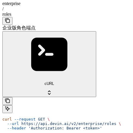
enterprise
/
roles
企业版角色端点
cURL
curl
 --request
 GET
 \
  --url
 https://api.devin.ai/v2/enterprise/roles
 \
  --header
 'Authorization: Bearer <token>'