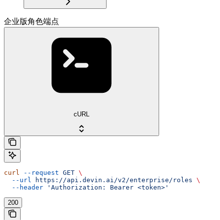
企业版角色端点
cURL
curl
 --request
 GET
 \
  --url
 https://api.devin.ai/v2/enterprise/roles
 \
  --header
 'Authorization: Bearer <token>'
200