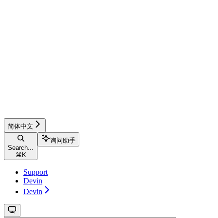
简体中文
询问助手
Search...
⌘
K
Support
Devin
Devin