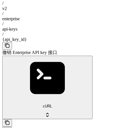
/
v2
/
enterprise
/
api-keys
/
{api_key_id}
撤销 Enterprise API key 接口
cURL