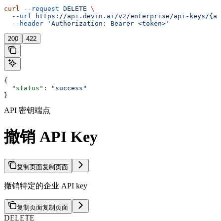
curl
 --request
 DELETE
 \
  --url
 https://api.devin.ai/v2/enterprise/api-keys/{ap
  --header
 'Authorization: Bearer <token>'
200
422
{
  "status"
: 
"success"
}
API 密钥端点
撤销 API Key
复制页面
复制页面
撤销特定的企业 API key
复制页面
复制页面
DELETE