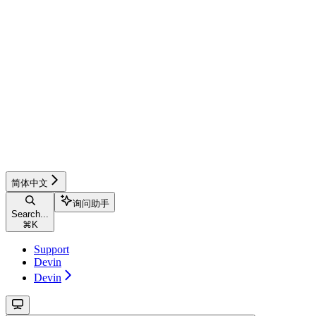
简体中文
询问助手
Search...
⌘
K
Support
Devin
Devin