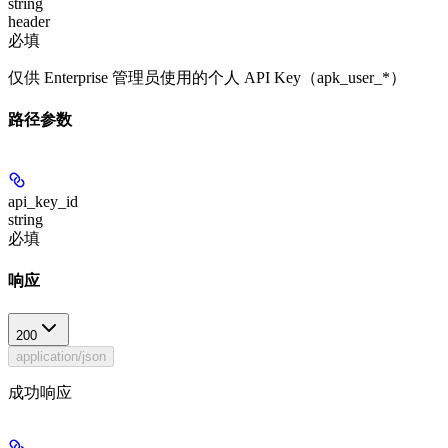
string
header
必填
仅供 Enterprise 管理员使用的个人 API Key（apk_user_*）
路径参数
api_key_id
string
必填
响应
200
application/json
成功响应