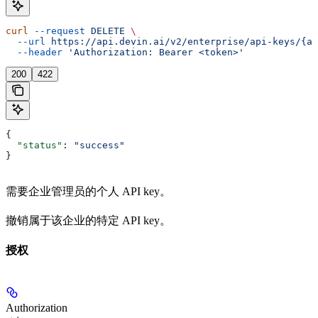
curl
 --request
 DELETE
 \
  --url
 https://api.devin.ai/v2/enterprise/api-keys/{ap
  --header
 'Authorization: Bearer <token>'
200
422
{
  "status"
: 
"success"
}
需要企业管理员的个人 API key。
撤销属于该企业的特定 API key。
授权
Authorization