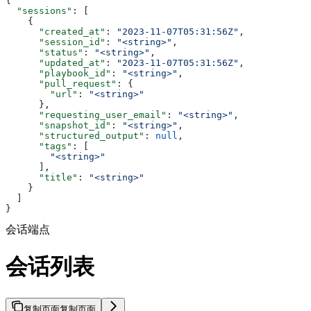
{
  "sessions"
: [
    {
      "created_at"
: 
"2023-11-07T05:31:56Z"
,
      "session_id"
: 
"<string>"
,
      "status"
: 
"<string>"
,
      "updated_at"
: 
"2023-11-07T05:31:56Z"
,
      "playbook_id"
: 
"<string>"
,
      "pull_request"
: {
        "url"
: 
"<string>"
      },
      "requesting_user_email"
: 
"<string>"
,
      "snapshot_id"
: 
"<string>"
,
      "structured_output"
: 
null
,
      "tags"
: [
        "<string>"
      ],
      "title"
: 
"<string>"
    }
  ]
}
会话端点
会话列表
复制页面
复制页面