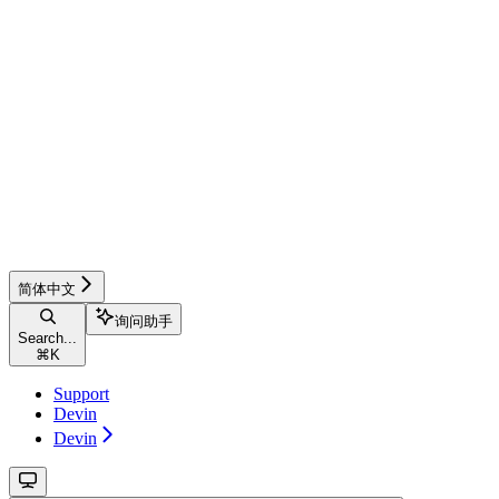
简体中文
询问助手
Search...
⌘
K
Support
Devin
Devin