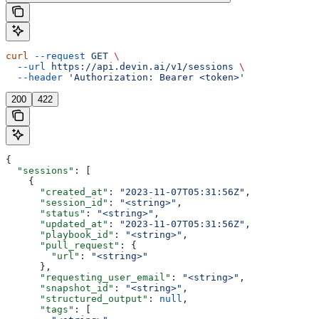
curl
 --request
 GET
 \
  --url
 https://api.devin.ai/v1/sessions
 \
  --header
 'Authorization: Bearer <token>'
200
422
{
  "sessions"
: [
    {
      "created_at"
: 
"2023-11-07T05:31:56Z"
,
      "session_id"
: 
"<string>"
,
      "status"
: 
"<string>"
,
      "updated_at"
: 
"2023-11-07T05:31:56Z"
,
      "playbook_id"
: 
"<string>"
,
      "pull_request"
: {
        "url"
: 
"<string>"
      },
      "requesting_user_email"
: 
"<string>"
,
      "snapshot_id"
: 
"<string>"
,
      "structured_output"
: 
null
,
      "tags"
: [