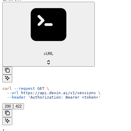
cURL
curl
 --request
 GET
 \
  --url
 https://api.devin.ai/v1/sessions
 \
  --header
 'Authorization: Bearer <token>'
200
422