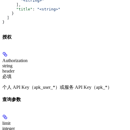
        "<string>"
      ],
      "title"
: 
"<string>"
    }
  ]
}
授权
Authorization
string
header
必填
个人 API Key（apk_user_*）或服务 API Key（apk_*）
查询参数
limit
integer