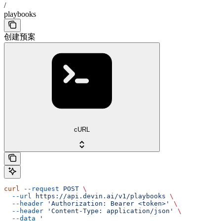
/
playbooks
创建预案
cURL
curl
 --request
 POST
 \
  --url
 https://api.devin.ai/v1/playbooks
 \
  --header
 'Authorization: Bearer <token>'
 \
  --header
 'Content-Type: application/json'
 \
  --data
 '