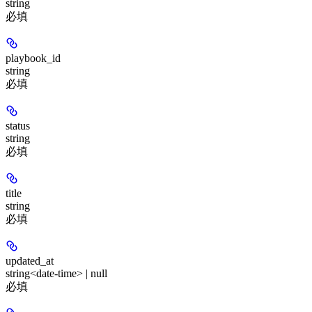
string
必填
playbook_id
string
必填
status
string
必填
title
string
必填
updated_at
string<date-time> | null
必填