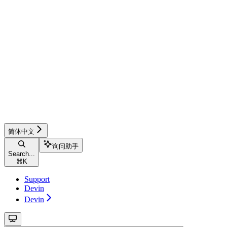
简体中文
询问助手
Search...
⌘
K
Support
Devin
Devin