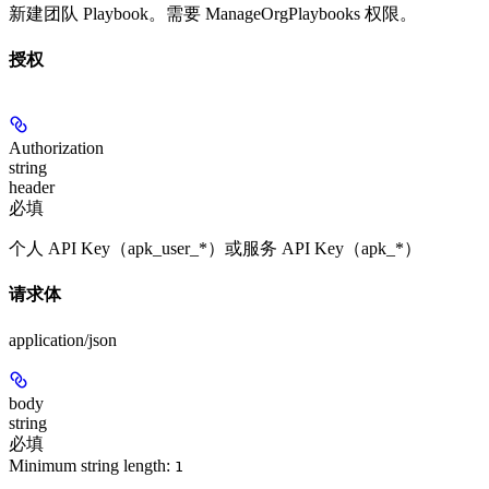
新建团队 Playbook。需要 ManageOrgPlaybooks 权限。
授权
Authorization
string
header
必填
个人 API Key（apk_user_*）或服务 API Key（apk_*）
请求体
application/json
body
string
必填
Minimum string length:
1