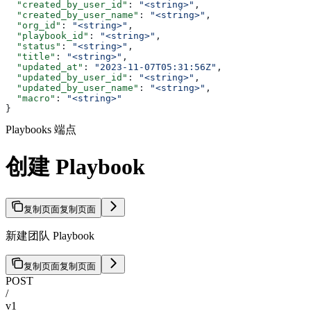
  "created_by_user_id"
: 
"<string>"
,
  "created_by_user_name"
: 
"<string>"
,
  "org_id"
: 
"<string>"
,
  "playbook_id"
: 
"<string>"
,
  "status"
: 
"<string>"
,
  "title"
: 
"<string>"
,
  "updated_at"
: 
"2023-11-07T05:31:56Z"
,
  "updated_by_user_id"
: 
"<string>"
,
  "updated_by_user_name"
: 
"<string>"
,
  "macro"
: 
"<string>"
}
Playbooks 端点
创建 Playbook
复制页面
复制页面
新建团队 Playbook
复制页面
复制页面
POST
/
v1