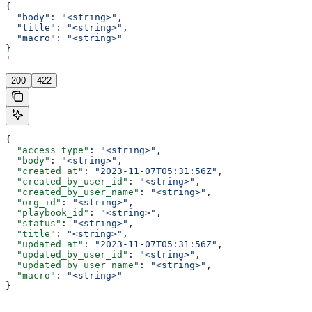
{
  "body": "<string>",
  "title": "<string>",
  "macro": "<string>"
}
'
200
422
{
  "access_type"
: 
"<string>"
,
  "body"
: 
"<string>"
,
  "created_at"
: 
"2023-11-07T05:31:56Z"
,
  "created_by_user_id"
: 
"<string>"
,
  "created_by_user_name"
: 
"<string>"
,
  "org_id"
: 
"<string>"
,
  "playbook_id"
: 
"<string>"
,
  "status"
: 
"<string>"
,
  "title"
: 
"<string>"
,
  "updated_at"
: 
"2023-11-07T05:31:56Z"
,
  "updated_by_user_id"
: 
"<string>"
,
  "updated_by_user_name"
: 
"<string>"
,
  "macro"
: 
"<string>"
}