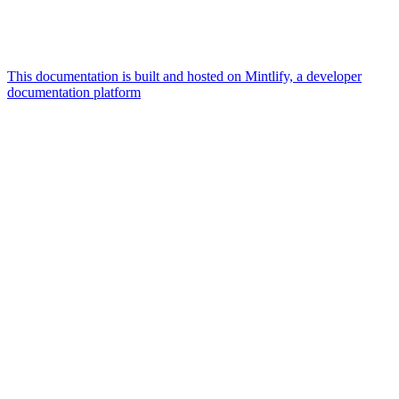
This documentation is built and hosted on Mintlify, a developer
documentation platform
Assistant
Responses
are
generated
using
AI
and
may
contain
mistakes.