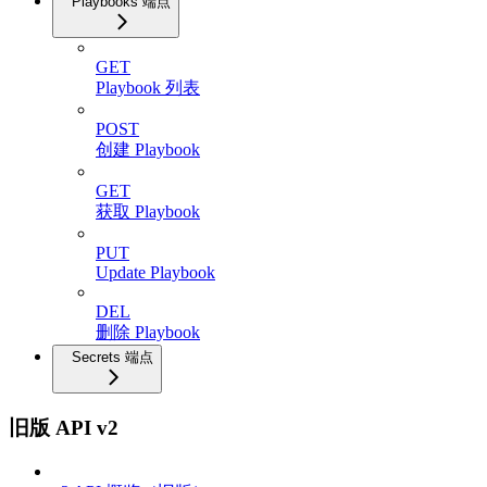
Playbooks 端点
GET
Playbook 列表
POST
创建 Playbook
GET
获取 Playbook
PUT
Update Playbook
DEL
删除 Playbook
Secrets 端点
旧版 API v2