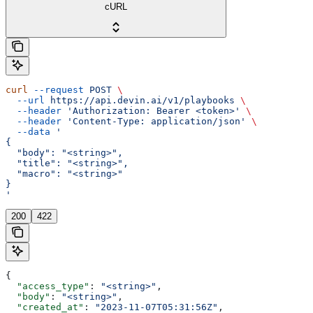
cURL
curl
 --request
 POST
 \
  --url
 https://api.devin.ai/v1/playbooks
 \
  --header
 'Authorization: Bearer <token>'
 \
  --header
 'Content-Type: application/json'
 \
  --data
 '
{
  "body": "<string>",
  "title": "<string>",
  "macro": "<string>"
}
'
200
422
{
  "access_type"
: 
"<string>"
,
  "body"
: 
"<string>"
,
  "created_at"
: 
"2023-11-07T05:31:56Z"
,