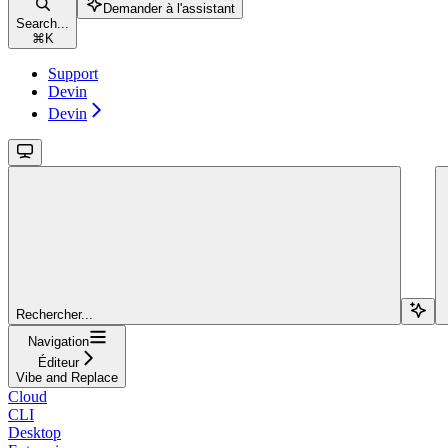
Demander à l'assistant
Search...
⌘
K
Support
Devin
Devin
Rechercher...
Navigation
Éditeur
Vibe and Replace
Cloud
CLI
Desktop