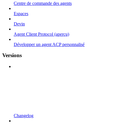
Centre de commande des agents
Espaces
Devin
Agent Client Protocol (aperçu)
Développer un agent ACP personnalisé
Versions
Changelog