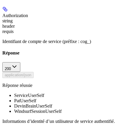
Authorization
string
header
requis
Identifiant de compte de service (préfixe : cog_)
Réponse
200
application/json
Réponse réussie
ServiceUserSelf
PatUserSelf
DevinBrainUserSelf
WindsurfSessionUserSelf
Informations d’identité d’un utilisateur de service authentifié.