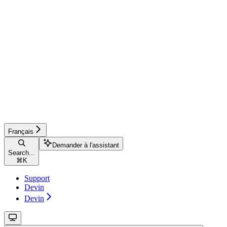
Français
Demander à l'assistant
Search...
⌘
K
Support
Devin
Devin