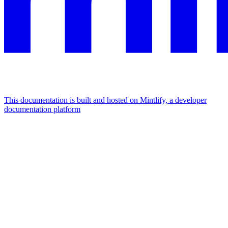
This documentation is built and hosted on Mintlify, a developer
documentation platform
Assistant
Responses
are
generated
using
AI
and
may