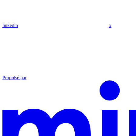
linkedin
x
Propulsé par