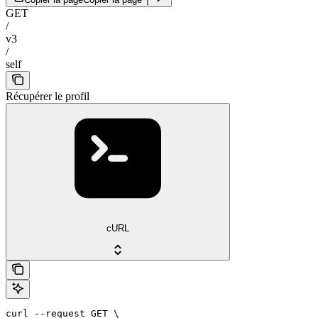
GET
/
v3
/
self
Récupérer le profil
cURL
curl --request GET \
